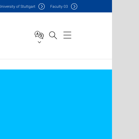
Uni
versity of Stuttgart
F
aculty
03