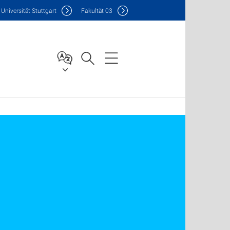
Uni
versität Stuttgart
F
akultät
03