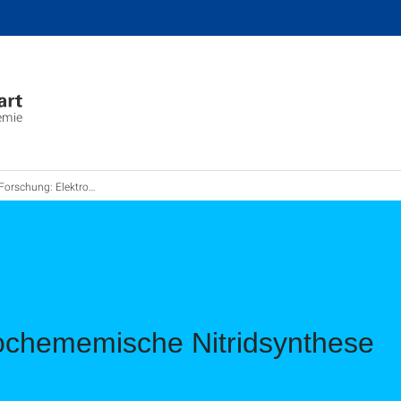
emie
Forschung: Elektrochememische Nitridsynthese
ochememische Nitridsynthese