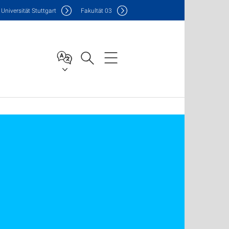
Uni
versität Stuttgart
F
akultät
03